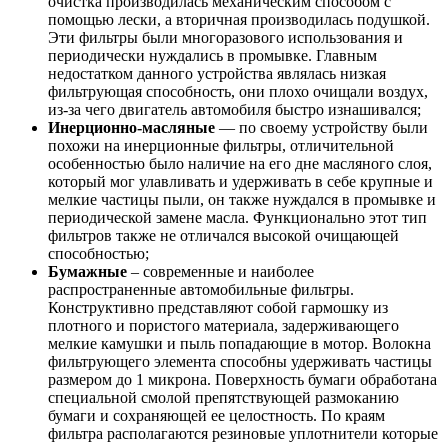
очистка производилась механическим способом с
помощью лески, а вторичная производилась подушкой.
Эти фильтры были многоразового использования и
периодически нуждались в промывке. Главным
недостатком данного устройства являлась низкая
фильтрующая способность, они плохо очищали воздух,
из-за чего двигатель автомобиля быстро изнашивался;
Инерционно-масляные
— по своему устройству были
похожи на инерционные фильтры, отличительной
особенностью было наличие на его дне масляного слоя,
который мог улавливать и удерживать в себе крупные и
мелкие частицы пыли, он также нуждался в промывке и
периодической замене масла. Функционально этот тип
фильтров также не отличался высокой очищающей
способностью;
Бумажные
– современные и наиболее
распространенные автомобильные фильтры.
Конструктивно представляют собой гармошку из
плотного и пористого материала, задерживающего
мелкие камушки и пыль попадающие в мотор. Волокна
фильтрующего элемента способны удерживать частицы
размером до 1 микрона. Поверхность бумаги обработана
специальной смолой препятствующей размоканию
бумаги и сохраняющей ее целостность. По краям
фильтра располагаются резиновые уплотнители которые