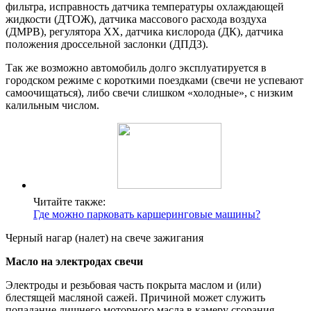
фильтра, исправность датчика температуры охлаждающей
жидкости (ДТОЖ), датчика массового расхода воздуха
(ДМРВ), регулятора ХХ, датчика кислорода (ДК), датчика
положения дроссельной заслонки (ДПДЗ).
Так же возможно автомобиль долго эксплуатируется в
городском режиме с короткими поездками (свечи не успевают
самоочищаться), либо свечи слишком «холодные», с низким
калильным числом.
Читайте также:
Где можно парковать каршеринговые машины?
Черный нагар (налет) на свече зажигания
Масло на электродах свечи
Электроды и резьбовая часть покрыта маслом и (или)
блестящей масляной сажей. Причиной может служить
попадание лишнего моторного масла в камеру сгорания.