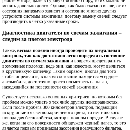
работе мотора, даже в суровую зимнюю пору, то их можно не
менять довольно долго. Однако, как было сказано выше, от их
состояния напрямую зависит и состояние многих других
устройств системы зажигания, поэтому замену свечей следует
производить в четко указанные сроки.
Диагностика двигателя по свечам зажигания –
следим за цветом электрода
Также,
весьма полезно иногда проводить их визуальный
контроль, так как достаточно легко определить состояние
двигателя по свечам зажигания
и вовремя предотвратить
возможные поломки, ведь они, как известно, могут вылиться
в кругленькую копеечку. Таким образом, иногда для того
чтобы определить, в каком состоянии находится «сердце»
автомобиля, достаточно просто посмотреть на нагар,
находящийся на поверхности свечей зажигания.
Существует несколько основных критериев, по которым без
проблем можно узнать о тех либо других неисправностях.
Если после пробега 300 километров электрод, подающий
искру, остается светло-коричневого цвета, то нет никакого
повода для беспокойства, мотор в полном порядке. В случае
же, когда на его поверхности обнаружен черный нагар, то это
является первым признаком засорения воздушного фильтра.