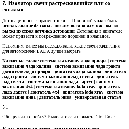
7. Изолятор свечи растрескавшийся или со
сколами
Детонационное сгорание топлива. Причиной может быть
использование бензина с низким октановым числом
или
выход из строя датчика детонации
. Детонация в двигателе
может привести к повреждению поршней и клапанов.
Напомним, ранее мы рассказывали, какие свечи зажигания
для автомобилей LADA лучше выбрать.
Ключевые слова: система зажигания лада приора | система
зажигания лада калина | система зажигания лада гранта |
двигатель лада приора | двигатель лада калина | двигатель
лада гранта | система зажигания лада веста | двигатель
лада веста | система зажигания лада ларгус | система
зажигания 4х4 | система зажигания lada xray | двигатель
лада ларгус | двигатель 4х4 | двигатель lada xray | система
зажигания нива | двигатель нива | универсальная статья
5 1
Обнаружили ошибку? Выделите ее и нажмите Ctrl+Enter..
Как определить неисправность