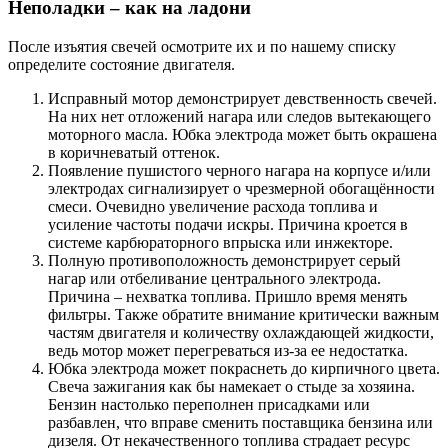
Неполадки – как на ладони
После изъятия свечей осмотрите их и по нашему списку
определите состояние двигателя.
Исправный мотор демонстрирует девственность свечей.
На них нет отложений нагара или следов вытекающего
моторного масла. Юбка электрода может быть окрашена
в коричневатый оттенок.
Появление пушистого черного нагара на корпусе и/или
электродах сигнализирует о чрезмерной обогащённости
смеси. Очевидно увеличение расхода топлива и
усиление частоты подачи искры. Причина кроется в
системе карбюраторного впрыска или инжекторе.
Полную противоположность демонстрирует серый
нагар или отбеливание центрального электрода.
Причина – нехватка топлива. Пришло время менять
фильтры. Также обратите внимание критически важным
частям двигателя и количеству охлаждающей жидкости,
ведь мотор может перегреваться из-за ее недостатка.
Юбка электрода может покраснеть до кирпичного цвета.
Свеча зажигания как бы намекает о стыде за хозяина.
Бензин настолько переполнен присадками или
разбавлен, что вправе сменить поставщика бензина или
дизеля. От некачественного топлива страдает ресурс