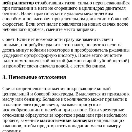
нейтрализатор
отработавших газов, сильно перегревающийся
при попадании в него не сгоревшего в цилиндрах двигателя
бензина. Налет практически не удаляем механическим
способом и не выгорает при длительном движении с большой
скоростью. Если этот налет появляется на новых свечах после
небольшого пробега, смените место заправки.
Совет: Если нет возможности сразу же заменить свечи
новыми, попробуйте удалить этот налет, погрузив свечи на
десять минут юбками изоляторов в преобразователь ржавчины
(содержит ортофосфорную кислоту). После этого очистите
налет неметаллической щеткой (можно старой зубной щеткой)
и промойте свечи сначала водой, а затем бензином.
3. Пепельные отложения
Светло-коричневые отложения покрывающие коркой
центральный и боковой электроды. Выделяются из присадок к
маслу или бензину. Большое их количество может привести к
изоляции электродов свечи, вызывая пропуски в
искрообразовании и перебои при разгоне. Если чрезмерные
отложения образуются за короткое время или при небольшом
пробеге, замените
маслосъемные колпачки
направляющих
клапанов, чтобы предотвратить попадание масла в камеру
сгорания.