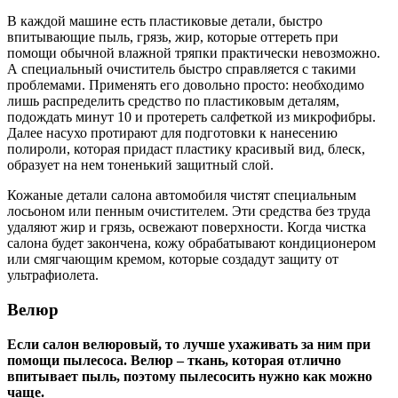
В каждой машине есть пластиковые детали, быстро
впитывающие пыль, грязь, жир, которые оттереть при
помощи обычной влажной тряпки практически невозможно.
А специальный очиститель быстро справляется с такими
проблемами. Применять его довольно просто: необходимо
лишь распределить средство по пластиковым деталям,
подождать минут 10 и протереть салфеткой из микрофибры.
Далее насухо протирают для подготовки к нанесению
полироли, которая придаст пластику красивый вид, блеск,
образует на нем тоненький защитный слой.
Кожаные детали салона автомобиля чистят специальным
лосьоном или пенным очистителем. Эти средства без труда
удаляют жир и грязь, освежают поверхности. Когда чистка
салона будет закончена, кожу обрабатывают кондиционером
или смягчающим кремом, которые создадут защиту от
ультрафиолета.
Велюр
Если салон велюровый, то лучше ухаживать за ним при
помощи пылесоса. Велюр – ткань, которая отлично
впитывает пыль, поэтому пылесосить нужно как можно
чаще.