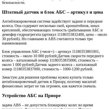
безопасности.
Штатный датчик и блок АБС – артикул и цена
Антиблокировочная система задействует задние и передние
колеса. Она содержит несколько скоб, кронштейнов, иных
креплений, обеспечивающих точность срабатывания АБС и
демпфер гидроагрегата (артикул 11180353832400, цена – около
30 рублей). Но главными в ABS считаются только три
наименования:
Блок управления АБС («мозг») – артикул 11180353801001,
стоимость – около 10 000 рублей;Датчик скорости переднего
колеса – каталожный номер 11180353835000, стоимость –
около 1 000 рублей;Датчик заднего колеса – каталожный
номер 11180353837000, стоимость – 1000-1200 рублей.
Зачастую для решения проблемы нужно купить только
антиблокировочный датчик в Приору, поэтому масштаб
финансовых затрат не так огромен, как кажется сначала.
Устройство АБС на Приоре
задача ABS – не допустить блокировку колес во время