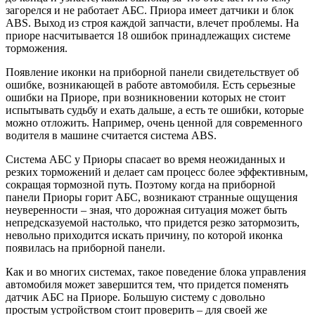
загорелся и не работает АБС. Приора имеет датчики и блок
ABS. Выход из строя каждой запчасти, влечет проблемы. На
приоре насчитывается 18 ошибок принадлежащих системе
торможения.
Появление иконки на приборной панели свидетельствует об
ошибке, возникающей в работе автомобиля. Есть серьезные
ошибки на Приоре, при возникновении которых не стоит
испытывать судьбу и ехать дальше, а есть те ошибки, которые
можно отложить. Например, очень ценной для современного
водителя в машине считается система ABS.
Система АБС у Приоры спасает во время неожиданных и
резких торможений и делает сам процесс более эффективным,
сокращая тормозной путь. Поэтому когда на приборной
панели Приоры горит АБС, возникают странные ощущения
неуверенности – зная, что дорожная ситуация может быть
непредсказуемой настолько, что придется резко затормозить,
невольно приходится искать причину, по которой иконка
появилась на приборной панели.
Как и во многих системах, такое поведение блока управления
автомобиля может завершится тем, что придется поменять
датчик АБС на Приоре. Большую систему с довольно
простым устройством стоит проверить – для своей же