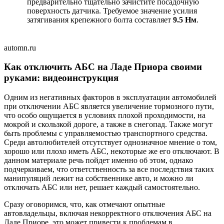
предварительно тщательно зачистите посадочную
поверхность датчика. Требуемое значение усилия
затягивания крепежного болта составляет
9.5 Нм
.
automn.ru
Как отключить АБС на Ладе Приора своими
руками: видеоинструкция
Одним из негативных факторов в эксплуатации автомобилей
при отключении АБС является увеличение тормозного пути,
что особо ощущается в условиях плохой проходимости, на
мокрой и скользкой дороге, а также в снегопад. Также могут
быть проблемы с управляемостью транспортного средства.
Среди автолюбителей отсутствует однозначное мнение о том,
хорошо или плохо иметь АБС, некоторые же его отключают. В
данном материале речь пойдет именно об этом, однако
подчеркиваем, что ответственность за все последствия таких
манипуляций лежит на собственнике авто, и можно ли
отключать АБС или нет, решает каждый самостоятельно.
Сразу оговоримся, что, как отмечают опытные
автовладельцы, включая некорректного отключения АБС на
Ладе Приоре, это может привести к проблемам в