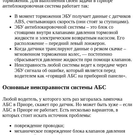
торможения. Для выполнения своей задачи в Приоре
антиблокировочная система работает так:
В момент торможения ЭБУ получает данные с датчиков
ABS, считывающих скорость (они стоят за ступицами).
ЭБУ антиблокировочной системы – это блок со
стоящими внутри клапанами давления тормозной
жидкости и электрическим возвратным насосом. Его
расположение – передний левый лонжерон.
Когда датчики транслируют данные о резком скачке –
мгновенном торможении колес, — постепенно
сбрасывается давление жидкости при помощи клапанов.
Неисправность любой системы ведет к передаче через
ЭБУ сигнала об ошибке, который является перед
водителем как «горящий АБС на приборной панели».
Основные неисправности системы АБС
Любой водитель, у которого хоть раз загоралась лампочка
АБС в Приоре, скажет про датчик. Но может быть хуже – если
АБС в Приоре не работает. Есть несколько вариантов, в
которых стоит искать источник проблемы:
повреждение проводки;
механическое повреждение блока клапанов давления