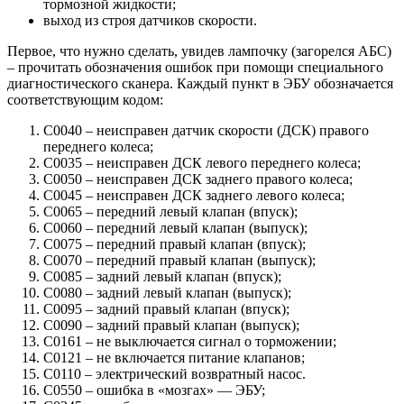
тормозной жидкости;
выход из строя датчиков скорости.
Первое, что нужно сделать, увидев лампочку (загорелся АБС)
– прочитать обозначения ошибок при помощи специального
диагностического сканера. Каждый пункт в ЭБУ обозначается
соответствующим кодом:
С0040 – неисправен датчик скорости (ДСК) правого
переднего колеса;
С0035 – неисправен ДСК левого переднего колеса;
С0050 – неисправен ДСК заднего правого колеса;
С0045 – неисправен ДСК заднего левого колеса;
С0065 – передний левый клапан (впуск);
С0060 – передний левый клапан (выпуск);
С0075 – передний правый клапан (впуск);
С0070 – передний правый клапан (выпуск);
С0085 – задний левый клапан (впуск);
С0080 – задний левый клапан (выпуск);
С0095 – задний правый клапан (впуск);
С0090 – задний правый клапан (выпуск);
С0161 – не выключается сигнал о торможении;
С0121 – не включается питание клапанов;
С0110 – электрический возвратный насос.
С0550 – ошибка в «мозгах» — ЭБУ;