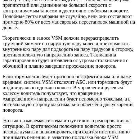
препятствий или движение на большой скорости с
контролируемым заносом в достаточно глубоком повороте.
Подобные тесты выбраны не случайно, ведь они составляют
примерно 80% от всех маневровых перестановок машиной на
дороге.
Теоретически в заносе VSM должна перераспределить
крутящий момент на наружную пару колес и притормозить
внутреннюю пару для подворота на пару градусов в сторону,
противоположную направлению заноса. Так машина
гарантированно будет избавлена от угрозы столкновения с
обочиной и плавно завершит прохождение поворота.
Если торможение будет признано неэффективным или даже
вредным, система VSM отключит АБС, или тормозить будут
индивидуально одно-два колеса. В управлении рулевым
колесом водитель почувствует, что вращение в
«запрещенном» направлении будет непомерно тяжелым, а в
оптимальную сторону максимально облегчено для ускорения
поворота.
Это так называемая система интуитивного реагирования на
ситуацию. В критическом положении водителю просто
некогда думать и анализировать, приходится инстинктивно
принимать решения, и зачастую подсказка блока VSM