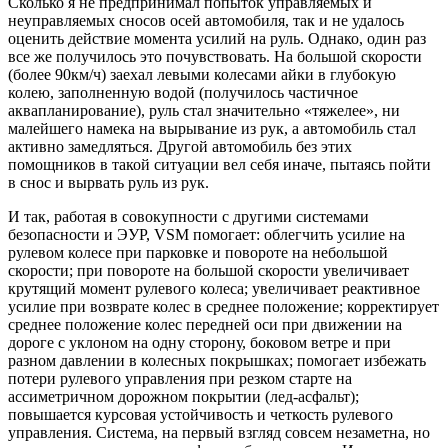
Сколько я не предпринимал попыток управляемых и
неуправляемых сносов осей автомобиля, так и не удалось
оценить действие момента усилий на руль. Однако, один раз
все же получилось это почувствовать. На большой скорости
(более 90км/ч) заехал левыми колесами айки в глубокую
колею, заполненную водой (получилось частичное
аквапланирование), руль стал значительно «тяжелее», ни
малейшего намека на вырывание из рук, а автомобиль стал
активно замедляться. Другой автомобиль без этих
помощников в такой ситуации вел себя иначе, пытаясь пойти
в снос и вырвать руль из рук.
И так, работая в совокупности с другими системами
безопасности и ЭУР, VSM помогает: облегчить усилие на
рулевом колесе при парковке и повороте на небольшой
скорости; при повороте на большой скорости увеличивает
крутящий момент рулевого колеса; увеличивает реактивное
усилие при возврате колес в среднее положение; корректирует
среднее положение колес передней оси при движении на
дороге с уклоном на одну сторону, боковом ветре и при
разном давлении в колесных покрышках; помогает избежать
потери рулевого управления при резком старте на
ассиметричном дорожном покрытии (лед-асфальт);
повышается курсовая устойчивость и четкость рулевого
управления. Система, на первый взгляд совсем незаметна, но