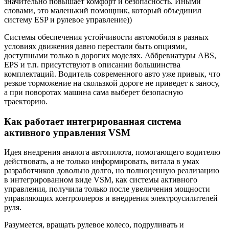
значительно повышает комфорт и безопасность. Иными
словами, это маленький помощник, который объединил
систему ESP и рулевое управление))
Системы обеспечения устойчивости автомобиля в разных
условиях движения давно перестали быть опциями,
доступными только в дорогих моделях. Аббревиатуры ABS,
EPS и т.п. присутствуют в описании большинства
комплектаций. Водитель современного авто уже привык, что
резкое торможение на скользкой дороге не приведет к заносу,
а при поворотах машина сама выберет безопасную
траекторию.
Как работает интегрированная система
активного управления VSM
Идея внедрения аналога автопилота, помогающего водителю
действовать, а не только информировать, витала в умах
разработчиков довольно долго, но полноценную реализацию
в интегрированном виде VSM, как системы активного
управления, получила только после увеличения мощности
управляющих контроллеров и внедрения электроусилителей
руля.
Разумеется, вращать рулевое колесо, подруливать и