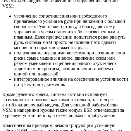
Что ожидать водителю от активного управления системы
VSM:
увеличение сопротивления или необходимого
прилагаемого усилия на руле при движении с большой
скоростью. Руль теряет остроту, и благодаря этому
управление курсом становится более взвешенным и
плавным. Даже при желании попытаться резко рвануть
руль, система VSM просто не позволит это сделать,
мгновенно нарастив «тяжесть» руля;
подруливание передними колесами при возникновении
риска срыва машины в занос, движение юзом или
резком уменьшении сцепления одного-двух колес с
дорожным покрытием, возникновении проблем с
шиной или подвеской;
интегрированное влияние на обеспечение устойчивости
по траектории движения.
Кроме рулевого колеса, система активно использует
возможности тормозов, как самостоятельно, так и через
антиблокировочный модуль. Для успешной работы блока
VSM в напарники нужны также модуль ESP, отвечающий за
курсовую устойчивость, и схема борьбы с пробуксовкой.
Классическим примером, демонстрирующим успешную
работу VSM, является прохождение — объезд змейкой ряда