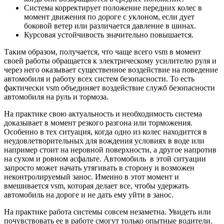
Система корректирует положение передних колес в
момент движения по дороге с уклоном, если дует
боковой ветер или различается давление в шинах.
Курсовая устойчивость значительно повышается.
Таким образом, получается, что чаще всего vsm в момент
своей работы обращается к электрическому усилителю руля и
через него оказывает существенное воздействие на поведение
автомобиля и работу всех систем безопасности. То есть
фактически vsm объединяет воздействие служб безопасности
автомобиля на руль и тормоза.
На практике свою актуальность и необходимость система
доказывает в момент резкого разгона или торможения.
Особенно в тех ситуация, когда одно из колес находиттся в
неудовлетворительных для вождения условиях в воде или
например стоит на неровной поверхности, а другое напротив
на сухом и ровном асфальте. Автомобиль в этой ситуации
запросто может начать утягивать в сторону и возможен
неконтролируемый занос. Именно в этот момент и
вмешивается vsm, которая делает все, чтобы удержать
автомобиль на дороге и не дать ему уйти в занос.
На практике работа системы совсем незаметна. Увидеть или
почувствовать ее в работе смогут только опытные водители.