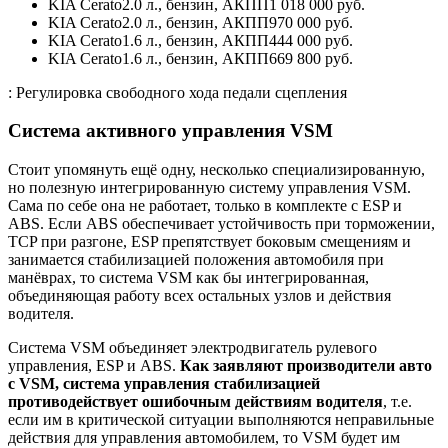
KIA Cerato2.0 л., бензин, АКПП1 018 000 руб.
KIA Cerato2.0 л., бензин, АКПП970 000 руб.
KIA Cerato1.6 л., бензин, АКПП444 000 руб.
KIA Cerato1.6 л., бензин, АКПП669 800 руб.
: Регулировка свободного хода педали сцепления
Система активного управления VSM
Стоит упомянуть ещё одну, несколько специализированную,
но полезную интегрированную систему управления VSM.
Сама по себе она не работает, только в комплекте с ESP и
ABS. Если ABS обеспечивает устойчивость при торможении,
TCP при разгоне, ESP препятствует боковым смещениям и
занимается стабилизацией положения автомобиля при
манёврах, то система VSM как бы интегрированная,
объединяющая работу всех остальных узлов и действия
водителя.
Система VSM объединяет электродвигатель рулевого
управления, ESP и ABS.
Как заявляют производители авто
с VSM, система управления стабилизацией
противодействует ошибочным действиям водителя
, т.е.
если им в критической ситуации выполняются неправильные
действия для управления автомобилем, то VSM будет им