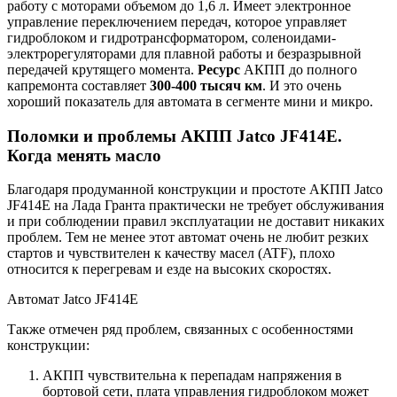
работу с моторами объемом до 1,6 л. Имеет электронное
управление переключением передач, которое управляет
гидроблоком и гидротрансформатором, соленоидами-
электрорегуляторами для плавной работы и безразрывной
передачей крутящего момента.
Ресурс
АКПП до полного
капремонта составляет
300-400 тысяч км
. И это очень
хороший показатель для автомата в сегменте мини и микро.
Поломки и проблемы АКПП Jatco JF414E.
Когда менять масло
Благодаря продуманной конструкции и простоте АКПП Jatco
JF414E на Лада Гранта практически не требует обслуживания
и при соблюдении правил эксплуатации не доставит никаких
проблем. Тем не менее этот автомат очень не любит резких
стартов и чувствителен к качеству масел (ATF), плохо
относится к перегревам и езде на высоких скоростях.
Автомат Jatco JF414E
Также отмечен ряд проблем, связанных с особенностями
конструкции:
АКПП чувствительна к перепадам напряжения в
бортовой сети, плата управления гидроблоком может