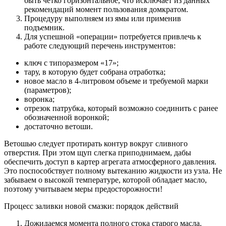
быть четко горизонтальное, что исключает из данных
рекомендаций момент пользования домкратом.
Процедуру выполняем из ямы или применив
подъемник.
Для успешной «операции» потребуется привлечь к
работе следующий перечень инструментов:
ключ с типоразмером «17»;
тару, в которую будет собрана отработка;
новое масло в 4-литровом объеме и требуемой марки
(параметров);
воронка;
отрезок патрубка, который возможно соединить с ранее
обозначенной воронкой;
достаточно ветоши.
Ветошью следует протирать контур вокруг сливного
отверстия. При этом щуп слегка приподнимаем, дабы
обеспечить доступ в картер агрегата атмосферного давления.
Это поспособствует полному вытеканию жидкости из узла. Не
забываем о высокой температуре, которой обладает масло,
поэтому учитываем меры предосторожности!
Процесс заливки новой смазки: порядок действий
Дожидаемся момента полного стока старого масла.