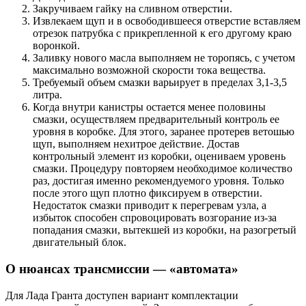
Закручиваем гайку на сливном отверстии.
Извлекаем щуп и в освободившееся отверстие вставляем
отрезок патрубка с прикрепленной к его другому краю
воронкой.
Заливку нового масла выполняем не торопясь, с учетом
максимально возможной скорости тока вещества.
Требуемый объем смазки варьирует в пределах 3,1-3,5
литра.
Когда внутри канистры остается менее половины
смазки, осуществляем предварительный контроль ее
уровня в коробке. Для этого, заранее протерев ветошью
щуп, выполняем нехитрое действие. Достав
контрольный элемент из коробки, оцениваем уровень
смазки. Процедуру повторяем необходимое количество
раз, достигая именно рекомендуемого уровня. Только
после этого щуп плотно фиксируем в отверстии.
Недостаток смазки приводит к перегревам узла, а
избыток способен спровоцировать возгорание из-за
попадания смазки, вытекшей из коробки, на разогретый
двигательный блок.
О нюансах трансмиссии — «автомата»
Для Лада Гранта доступен вариант комплектации