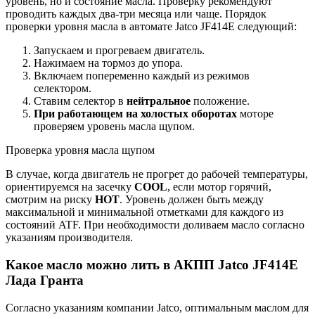
уровень, но и состояние масла. Проверку рекомендуют
проводить каждых два-три месяца или чаще. Порядок
проверки уровня масла в автомате Jatco JF414E следующий:
Запускаем и прогреваем двигатель.
Нажимаем на тормоз до упора.
Включаем попеременно каждый из режимов
селектором.
Ставим селектор в
нейтральное
положение.
При работающем на холостых оборотах
моторе
проверяем уровень масла щупом.
Проверка уровня масла щупом
В случае, когда двигатель не прогрет до рабочей температуры,
ориентируемся на засечку
COOL
, если мотор горячий,
смотрим на риску
HOT
. Уровень должен быть между
максимальной и минимальной отметками для каждого из
состояний ATF. При необходимости доливаем масло согласно
указаниям производителя.
Какое масло можно лить в АКПП Jatco JF414E
Лада Гранта
Согласно указаниям компании Jatco, оптимальным маслом для