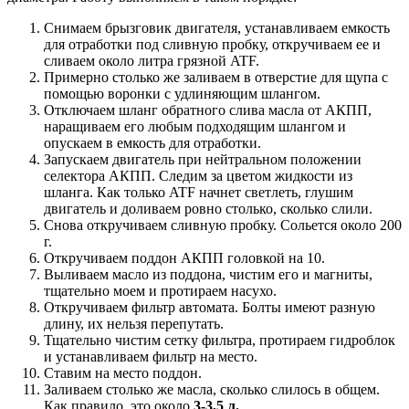
Снимаем брызговик двигателя, устанавливаем емкость
для отработки под сливную пробку, откручиваем ее и
сливаем около литра грязной ATF.
Примерно столько же заливаем в отверстие для щупа с
помощью воронки с удлиняющим шлангом.
Отключаем шланг обратного слива масла от АКПП,
наращиваем его любым подходящим шлангом и
опускаем в емкость для отработки.
Запускаем двигатель при нейтральном положении
селектора АКПП. Следим за цветом жидкости из
шланга. Как только ATF начнет светлеть, глушим
двигатель и доливаем ровно столько, сколько слили.
Снова откручиваем сливную пробку. Сольется около 200
г.
Откручиваем поддон АКПП головкой на 10.
Выливаем масло из поддона, чистим его и магниты,
тщательно моем и протираем насухо.
Откручиваем фильтр автомата. Болты имеют разную
длину, их нельзя перепутать.
Тщательно чистим сетку фильтра, протираем гидроблок
и устанавливаем фильтр на место.
Ставим на место поддон.
Заливаем столько же масла, сколько слилось в общем.
Как правило, это около
3-3,5 л.