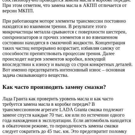
При этом отметим, что замена масла в АКПП отличается от
версии МКПП.
При работающем моторе элементы трансмиссии постоянно
находятся во взаимном трении. В результате этого
микрочастицы металла срываются с поверхности шестерен,
синхронизаторов и прочих элементов и во взвешенном
состоянии находятся в смазочной жидкости. Концентрация
таких частиц непрерывно возрастает, избавляя самзку от
способности препятствовать процессам трения. Далее
происходит нагрев элементов коробки, влекущий
впоследствии к износу и выходу со строя конкретных деталей.
Вот именно предотвратить интенсивный износ – основная
задача смазывающего вещества.
Как часто производить замену смазки?
Лада Гранта как проверить уровень масла и как часто
требуется замена масла в коробке передач? В
трансмиссионном агрегате LADA Granta смазка подлежит
замене спустя каждые 70 тыс. км или по истечении одного
года нахождения в эксплуатации. Если автомобиль находится
в обкаточном режиме, то периодичность замены смазки
следует сократить до 45 тыс. км. Это предотвратит поломку