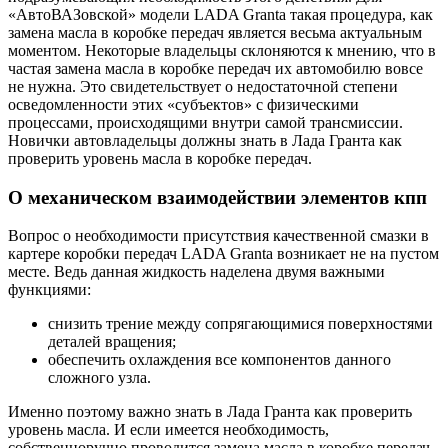
«АвтоВАЗовской» модели LADA Granta такая процедура, как
замена масла в коробке передач является весьма актуальным
моментом. Некоторые владельцы склоняются к мнению, что в
частая замена масла в коробке передач их автомобилю вовсе
не нужна. Это свидетельствует о недостаточной степени
осведомленности этих «субъектов» с физическими
процессами, происходящими внутри самой трансмиссии.
Новички автовладельцы должны знать в Лада Гранта как
проверить уровень масла в коробке передач.
О механическом взаимодействии элементов кпп
Вопрос о необходимости присутствия качественной смазки в
картере коробки передач LADA Granta возникает не на пустом
месте. Ведь данная жидкость наделена двумя важными
функциями:
снизить трение между сопрягающимися поверхностями
деталей вращения;
обеспечить охлаждения все компонентов данного
сложного узла.
Именно поэтому важно знать в Лада Гранта как проверить
уровень масла. И если имеется необходимость,
собственноручно проводится замена масла в коробке передач.