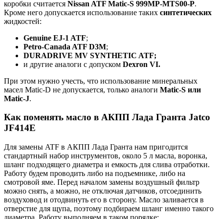
коробки считается
Nissan ATF Matic-S 999MP-MTS00-P
.
Кроме него допускается использование таких
синтетических
жидкостей:
Genuine EJ-1 ATF
;
Petro-Canada ATF D3M
;
DURADRIVE MV SYNTHETIC ATF;
и другие аналоги с допуском
Dexron VI.
При этом нужно учесть, что использование минеральных
масел Matic-D не допускается, только аналоги
Matic-S или
Matic-J
.
Как поменять масло в АКПП Лада Гранта Jatco
JF414E
Для замены ATF в АКПП Лада Гранта нам пригодится
стандартный набор инструментов, около 5 л масла, воронка,
шланг подходящего диаметра и емкость для слива отработки.
Работу будем проводить либо на подъемнике, либо на
смотровой яме. Перед началом замены воздушный фильтр
можно снять, а можно, не отключая датчиков, отсоединить
воздуховод и отодвинуть его в сторону. Масло заливается в
отверстие для щупа, поэтому подбираем шланг именно такого
диаметра. Работу выполняем в таком порядке: