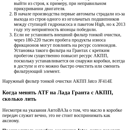
выйти из строя, к примеру, при неправильном
прикуривании двигателя.
В начале производства первые автоматы страдали из-за
выхода из строя одного из игольчатых подшипников
между ступицей гидронасоса и пакетом High, но к 2013
году эту неприятность японцы победили.
Если не установить внешний фильтр тонкой очистки,
через 180-220 тысяч пробега продукты износа
фрикционов могут повлиять на ресурс соленоидов.
Установка такого фильтра на Грантах с крепким
пробегом существенно повысит ресурс АКПП,
поскольку устанавливается он снаружи коробки, всегда
в доступе и его можно быстро очистить или сменить
фильтрующий элемент.
Наружный фильтр тонкой очистки АКПП Jatco JF414E
Когда менять ATF на Лада Гранта с АКПП,
сколько лить
Несмотря на указания АвтоВАЗа о том, что масло в коробке
передач служит вечно, это не стоит воспринимать как
аксиому.