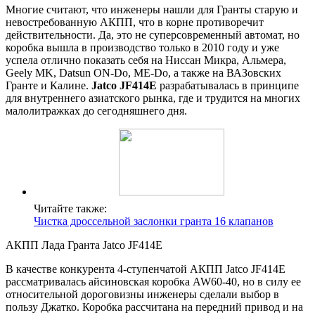
Многие считают, что инженеры нашли для Гранты старую и
невостребованную АКПП, что в корне противоречит
действительности. Да, это не суперсовременный автомат, но
коробка вышла в производство только в 2010 году и уже
успела отлично показать себя на Ниссан Микра, Альмера,
Geely MK, Datsun ON-Do, ME-Do, а также на ВАЗовских
Гранте и Калине.
Jatco JF414E
разрабатывалась в принципе
для внутреннего азиатского рынка, где и трудится на многих
малолитражках до сегодняшнего дня.
Читайте также:
Чистка дроссельной заслонки гранта 16 клапанов
АКПП Лада Гранта Jatco JF414E
В качестве конкурента 4-ступенчатой АКПП Jatco JF414E
рассматривалась айсиновская коробка AW60-40, но в силу ее
относительной дороговизны инженеры сделали выбор в
пользу Джатко. Коробка рассчитана на передний привод и на