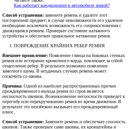
Читайте также:
Как работает кондиционер в автомобиле зимой?
Способ устранения:
замените ремень и удалите этот
посторонний предмет; в случае невозможности его удаление
необходимо исключить возможность его соприкосновения с
движущимся ремнем. Проверьте состояние натяжного
устройства и обеспечьте правильное натяжение ремня.
ПОВРЕЖДЕНИЕ КРАЙНИХ РЕБЕР РЕМНЯ
Внешнее проявление:
Появление глянца на боковых стенках
ремня или истирание кромочного корда, повлекшее за собой
отщепление ребер. В результате возможно появление
заметного шума. В неудачных случаях ремень может
соскочить со шкива.
Причина:
Одной из наиболее распространенных причин
преждевременного выхода ремня из строя является
несоосность шкивов. Возникновение несоосности приведет к
перегибу или перекручиванию ремня во время движения. В
результате это неизбежно вызывает его преждевременный
износ.
Способ устранения:
Замените ремень и обеспечьте соосность
шкивов. Также проверьте сами шкивы, их кронштейны и