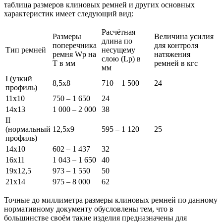
таблица размеров клиновых ремней и других основных
характеристик имеет следующий вид:
Расчётная
Размеры
Величина усилия
длина по
поперечника
для контроля
Тип ремней
несущему
ремня Wp на
натяжения
слою (Lp) в
Т в мм
ремней в кгс
мм
I (узкий
8,5х8
710 – 1 500
24
профиль)
11х10
750 – 1 650
24
14х13
1 000 – 2 000
38
II
(нормальный
12,5х9
595 – 1 120
25
профиль)
14х10
602 – 1 437
32
16х11
1 043 – 1 650
40
19х12,5
973 – 1 550
50
21х14
975 – 8 000
62
Точные до миллиметра размеры клиновых ремней по данному
нормативному документу обусловлены тем, что в
большинстве своём такие изделия предназначены для