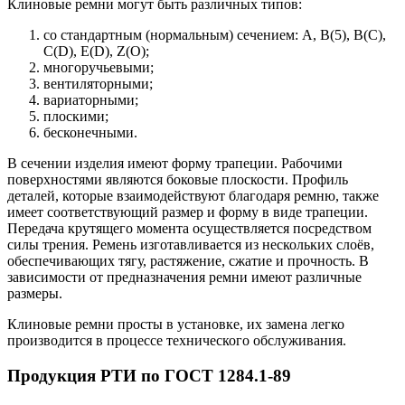
Клиновые ремни могут быть различных типов:
со стандартным (нормальным) сечением: А, В(5), В(С),
С(D), E(D), Z(O);
многоручьевыми;
вентиляторными;
вариаторными;
плоскими;
бесконечными.
В сечении изделия имеют форму трапеции. Рабочими
поверхностями являются боковые плоскости. Профиль
деталей, которые взаимодействуют благодаря ремню, также
имеет соответствующий размер и форму в виде трапеции.
Передача крутящего момента осуществляется посредством
силы трения. Ремень изготавливается из нескольких слоёв,
обеспечивающих тягу, растяжение, сжатие и прочность. В
зависимости от предназначения ремни имеют различные
размеры.
Клиновые ремни просты в установке, их замена легко
производится в процессе технического обслуживания.
Продукция РТИ по ГОСТ 1284.1-89