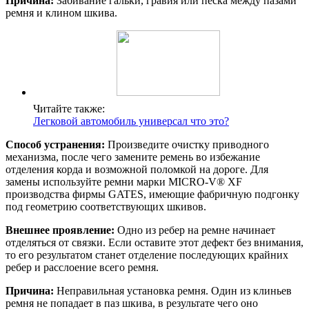
Причина:
Забивание гальки, гравия или песка между пазами
ремня и клином шкива.
Читайте также:
Легковой автомобиль универсал что это?
Способ устранения:
Произведите очистку приводного
механизма, после чего замените ремень во избежание
отделения корда и возможной поломкой на дороге. Для
замены используйте ремни марки MICRO-V® XF
производства фирмы GATES, имеющие фабричную подгонку
под геометрию соответствующих шкивов.
Внешнее проявление:
Одно из ребер на ремне начинает
отделяться от связки. Если оставите этот дефект без внимания,
то его результатом станет отделение последующих крайних
ребер и расслоение всего ремня.
Причина:
Неправильная установка ремня. Один из клиньев
ремня не попадает в паз шкива, в результате чего оно