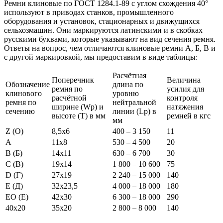
Ремни клиновые по ГОСТ 1284.1-89 с углом схождения 40°
используют в приводах станков, промышленного
оборудования и установок, стационарных и движущихся
сельхозмашин. Они маркируются латинскими и в скобках
русскими буквами, которые указывают на вид сечения ремня.
Ответы на вопрос, чем отличаются клиновые ремни А, Б, В и
с другой маркировкой, мы предоставим в виде таблицы:
Расчётная
Поперечник
Величина
Обозначение
длина по
ремня по
усилия для
клинового
уровню
расчётной
контроля
ремня по
нейтральной
ширине (Wp) и
натяжения
сечению
линии (Lp) в
высоте (Т) в мм
ремней в кгс
мм
Z (О)
8,5х6
400 – 3 150
11
A
11х8
530 – 4 500
20
B (Б)
14х11
630 – 6 700
30
C (В)
19х14
1 800 – 10 600
75
D (Г)
27х19
2 240 – 15 000
140
E (Д)
32х23,5
4 000 – 18 000
180
EO (Е)
42х30
6 300 – 18 000
290
40х20
35х20
2 800 – 8 000
140