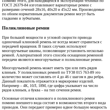
Помимо этого, для находящейся в эксплуатации техники по
ГОСТ 26379-84 изготавливают вариаторные ремни с
размерами сечений 28х16, 40х20 и 45х22 мм. Производимые
по обоим нормативным документам ремни могут быть
гладкими и зубчатыми.
Поликлиновые ремни
При большой мощности и угловой скорости привода
одиночный клиновой ремень не всегда может справиться с
передачей вращения. В таких случаях используют
многоручьевые шкивы, позволяющие установить несколько
ремней. Альтернативой этого способа оснащения ременной
передачи являются многоручьевые и поликлиновые ремни.
Многоручьевой ремень может иметь три или пять рядов
клиньев. У поликлиновых ремней по ТУ38 015 763-89 это
количество может составлять от 4 до 46 с шагом в два ребра.
Данный показатель отражается в маркировке изделий.
Например – 4К, 10Л, 18М, где цифра указывает на число
рядов клиньев, а буква – на тип сечения ремня.
Основные отличия клинового и поликлинового ремня
помимо внешнего вида состоят в возможностях второго вида
приводов. Они передают примерно вдвое большую мощность