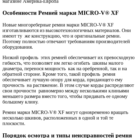
магазине Америка-Европа
Особенности Ремней марки MICRO-V® XF
Новые многореберные ремни марки MICRO-V® XF
изготавливаются из высокотеxнологичных материалов. Они
имеют ту же конструкцию, что и оригинальные ремни.
Поэтому полностью отвечают требованиям производителей
оборудования.
Низкий профиль этих ремней обеспечивает их превосходную
гибкость, что позволяет им легко огибать шкивы малого
диаметра, перенося мощность как на оребренной, так и на
обратной стороне. Кроме того, такой профиль ремня
обеспечивает лучшую опору для корда, придающего ему
прочность на растяжение. В этом случае корды распределяют
свои прочности равномерно между несколькими клиньями
меньшего размера вместо того, чтобы придавать ее одному
большому клину.
Ремни марки MICRO-V® XF могут одновременно вращать
несколько шкивов, расположенных в одной и той те
плоскости.
Порядок осмотра и типы неисправностей ремня