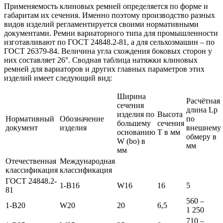
Применяемость клиновых ремней определяется по форме и
габаритам их сечения. Именно поэтому производство разных
видов изделий регламентируется своими нормативными
документами. Ремни вариаторного типа для промышленности
изготавливают по ГОСТ 24848.2-81, а для сельхозмашин – по
ГОСТ 26379-84. Величина угла схождения боковых сторон у
них составляет 26°. Сводная таблица натяжки клиновых
ремней для вариаторов и других главных параметров этих
изделий имеет следующий вид:
Ширина
Расчётная
сечения
длина Lp
изделия по
Высота
Нормативный
Обозначение
по
большему
сечения
документ
изделия
внешнему
основанию
Т в мм
обмеру в
W (bo) в
мм
мм
Отечественная
Международная
классификация
классификация
ГОСТ 24848.2-
1-В16
W16
16
5
81
560 –
1-В20
W20
20
6,5
1 250
710 –