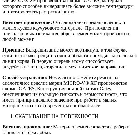
MICRO-V® XF производства фирмы GATES, материал
которого способен выдерживать более высокие температуры
и противостоять растрескиванию.
Внешнее проявление:
Отслаивание от ремня больших и
малых кусков каучукового материала. При появлении
признаков выкрашивания, обрыв ремня может произойти в
любой момент.
Причина:
Выкрашивание может возникнуть в том случае,
если несколько трещин в одной области проходят параллельно
линии корда. В первую очередь этому способствует
воздействие тепла, старение и механическое напряжение.
Способ устранения:
Немедленно замените ремень на
аналогичное изделие марки MICRO-V® XF производства
фирмы GATES. Конструкция ремней фирмы Gates
обеспечивает их большую гибкость и термостойкость, что
имеет принципиальное значение при работе в малых
моторных отсеках современных автомобилей
СКАТЫВАНИЕ НА ПОВЕРХНОСТИ
Внешнее проявление:
Материал ремня срезается с ребер и
забивает его желобки.